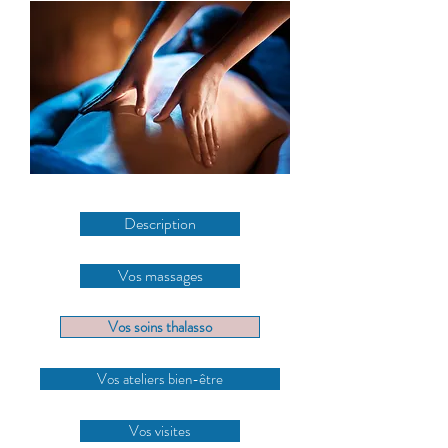
Description
Vos massages
Vos soins thalasso
Vos ateliers bien-être
Vos visites