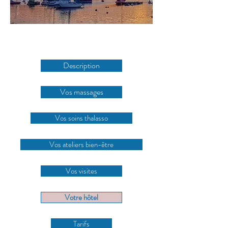
Description
Vos massages
Vos soins thalasso
Vos ateliers bien-être
Vos visites
Votre hôtel
Tarifs