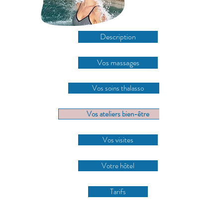
Description
Vos massages
Vos soins thalasso
Vos ateliers bien-être
Vos visites
Votre hôtel
Tarifs