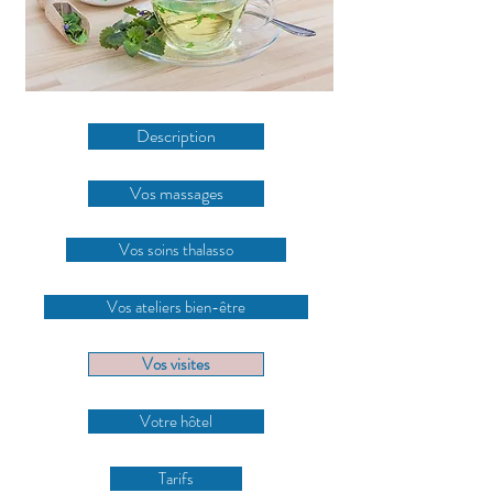
Description
Vos massages
Vos soins thalasso
Vos ateliers bien-être
Vos visites
Votre hôtel
Tarifs