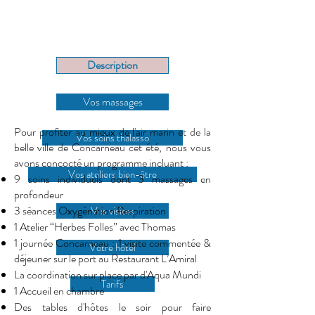
Description
Vos massages
Pour profiter au mieux de l'air marin et de la
Vos soins thalasso
belle ville de Concarneau cet été, nous vous
avons concocté un programme incluant :
Vos ateliers bien-être
9 soins individuels dont 3 massages en
profondeur
3 séances Oxygénation Respiration
Vos visites
1 Atelier “Herbes Folles” avec Thomas
1 journée Concarneau : 1 visite commentée &
Votre hôtel
déjeuner sur le port au Restaurant L’Amiral
La coordination sur place par d'Aqua Mundi
Tarifs
1 Accueil en chambre
Des tables d'hôtes le soir pour faire