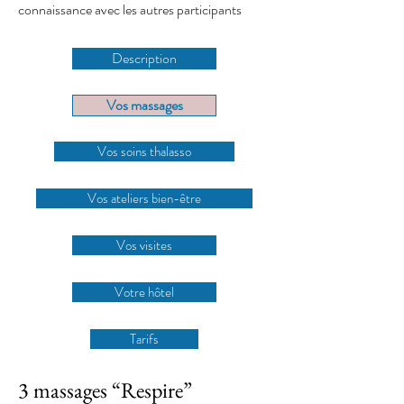
connaissance avec les autres participants
Description
Vos massages
Vos soins thalasso
Vos ateliers bien-être
Vos visites
Votre hôtel
Tarifs
3 massages “Respire”