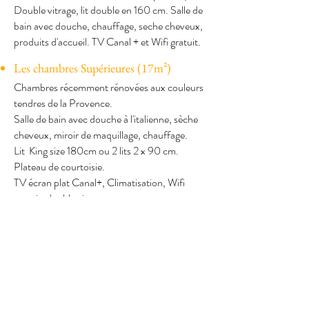
Double vitrage, lit double en 160 cm. Salle de
bain avec douche, chauffage, seche cheveux,
produits d'accueil. TV Canal + et Wifi gratuit.
Les chambres Supérieures (17m²)
Chambres récemment rénovées aux couleurs
tendres de la Provence.
Salle de bain avec douche à l'italienne, sèche
cheveux, miroir de maquillage, chauffage.
Lit King size 180cm ou 2 lits 2 x 90 cm.
Plateau de courtoisie.
TV écran plat Canal+, Climatisation, Wifi
gratuit, double vitrage.
Vue colline ou patio.
Comment y accéder ?
Adresse de l'Hôtel du Parc : 183, Place
François Tourel, Cavaillon
En train : TGV gare d'Avignon puis TER