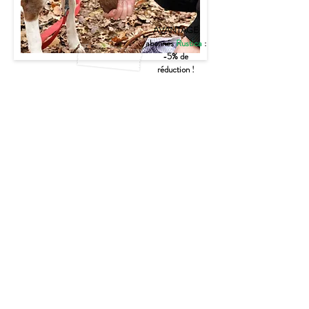
AVANTAGE
abonnés
Rustica
:
-5% de
réduction !