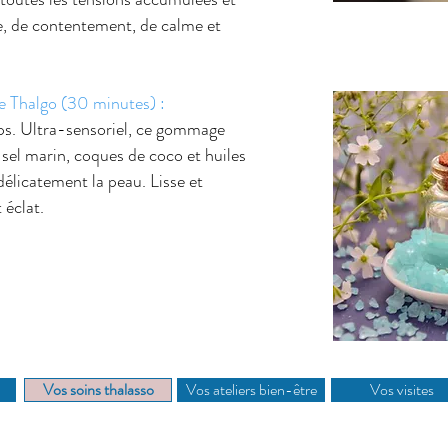
e, de contentement, de calme et
e Thalgo (30 minutes) :
s. Ultra-sensoriel, ce gommage
sel marin, coques de coco et huiles
 délicatement la peau. Lisse et
 éclat.
Vos soins thalasso
Vos ateliers bien-être
Vos visites