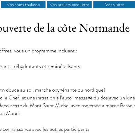
Vos soins thalasso
Vos ateliers bien-être
Vos visites
couverte de la côte Normande
 offrez-vous un programme incluant :
rants, réhydratants et reminéralisants
gym douce au sol, marche oxygénante ou nordique)
vec le Chef, et une initiation à l'auto-massage du dos avec un kin
 découverte du Mont Saint Michel avec traversée à marée Basse e
Aqua Mundi
re connaissance avec les autres participants