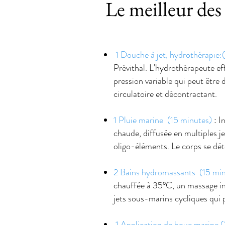
Le meilleur des
1 Douche à jet, hydrothérapie:
Prévithal. L'hydrothérapeute eff
pression variable qui peut être 
circulatoire et décontractant.
1 Pluie marine (15 minutes)
: I
chaude, diffusée en multiples j
oligo-éléments. Le corps se dé
2 Bains hydromassants (15 mi
chauffée à 35°C, un massage int
jets sous-marins cycliques qui 
1 Application de boue marine 