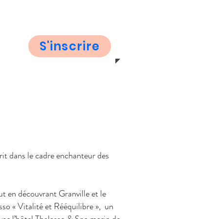
rtir de 1 450 €
ieu de 1 636 € , soit 19% de réduction
S'inscrire
PR
É-INSCR
prit dans le cadre enchanteur des
Contacter Le M
tel : 02.97.53.
reservation@m
ut en découvrant Granville et le
o « Vitalité et Rééquilibre », ​ un