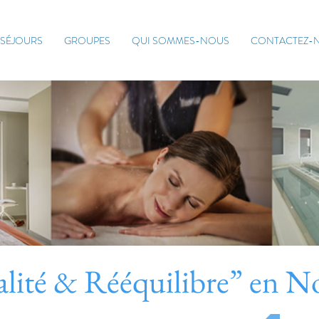
SÉJOURS
GROUPES
QUI SOMMES-NOUS
CONTACTEZ-
alité & Rééquilibre” en 