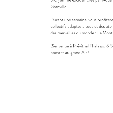
programme exclusif créé par Aqua 
Granville.
Durant une semaine, vous profiterez
collectifs adaptés à tous et des ate
des merveilles du monde : Le Mont S
​
Bienvenue à Prévithal Thalasso & Sp
booster au grand Air !