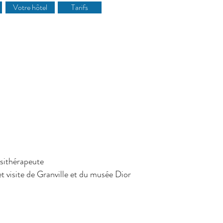
Votre hôtel
Tarifs
ésithérapeute
t visite de Granville et du musée Dior