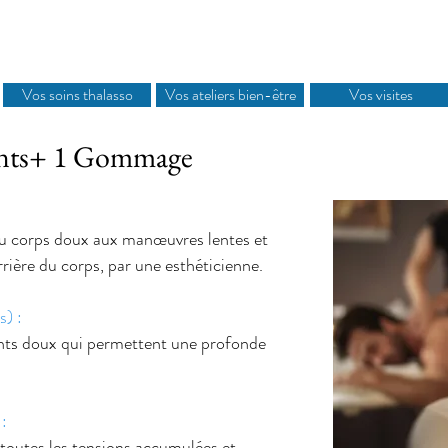
Vos soins thalasso
Vos ateliers bien-être
Vos visites
çants+ 1 Gommage
u corps doux aux manœuvres lentes et
rrière du corps, par une esthéticienne.
s) :
ts doux qui permettent une profonde
:
 toutes les tensions accumulées et