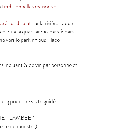
s
traditionnelles maisons à
ue à fonds plat
sur la rivière Lauch,
olique le quartier des maraîchers.
e vers le parking bus Place
ts incluant ¼ de vin par personne et
rg pour une visite guidée.
ARTE FLAMBÉE "
pierre ou munster)