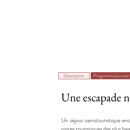
Description
Programme jour par 
Une escapade n
Un séjour oenotouristique enc
visites touristiques des plus be