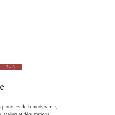
Tarifs
ce
 pionniers de la biodynamie,
e, ateliers et dégustations.